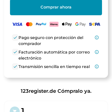
Comprar ahora
check
Pago seguro con protección del
info_outline
comprador
check
Facturación automática por correo
info_outline
electrónico
check
Transmisión sencilla en tiempo real
info_outline
123register.de Cómpralo ya.
1.
shopping_cart